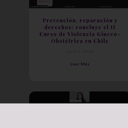
Prevención, reparación y
derechos: concluye el II
Curso de Violencia Gineco-
Obstétrica en Chile
junio 7, 2026
Leer Más