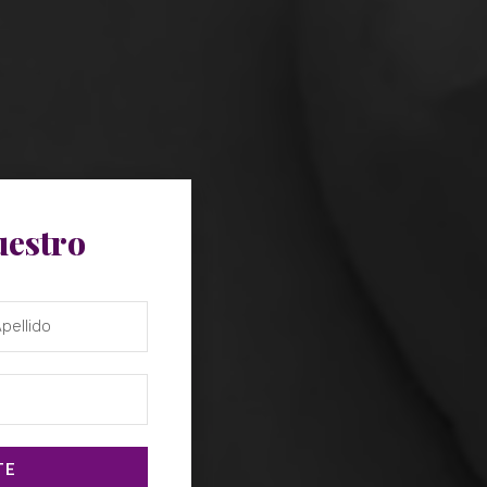
uestro
TE