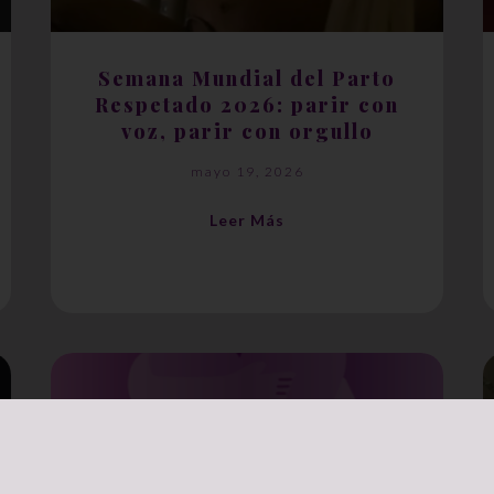
Semana Mundial del Parto
Respetado 2026: parir con
voz, parir con orgullo
mayo 19, 2026
Leer Más