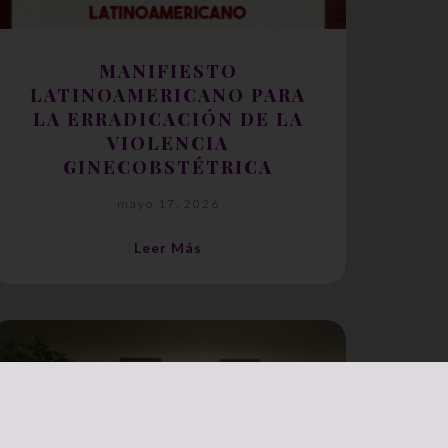
MANIFIESTO
LATINOAMERICANO PARA
LA ERRADICACIÓN DE LA
VIOLENCIA
GINECOBSTÉTRICA
mayo 17, 2026
Leer Más