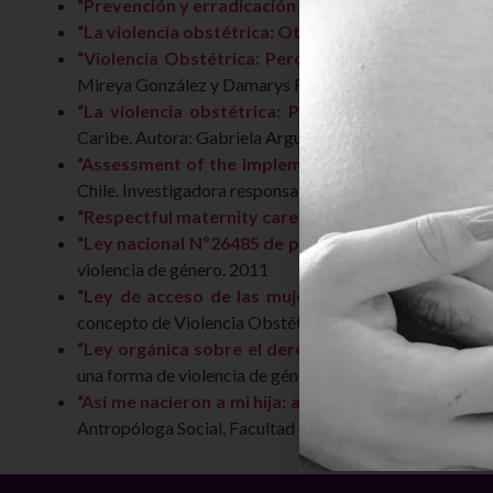
“Prevención y erradicación de la falta de respeto y 
“La violencia obstétrica: Otra forma de violación 
“Violencia Obstétrica: Percepción de las usuarias”
Mireya González y Damarys Ramos.
“La violencia obstétrica: Propuesta conceptual a 
Caribe. Autora: Gabriela Arguedas. 2014
“Assessment of the implementation of the model o
Chile. Investigadora responsable: Lorena Binfa. 2013.
“Respectful maternity care: The universal rights o
“Ley nacional Nº26485 de protección integral de la
violencia de género. 2011
“Ley de acceso de las mujeres a una vida libre de
concepto de Violencia Obstétrica como una forma de vi
“Ley orgánica sobre el derecho de las mujeres a un
una forma de violencia de género. 2007
“Así me nacieron a mi hija: aportes antropológicos 
Antropóloga Social, Facultad de Ciencias Sociales, Univ