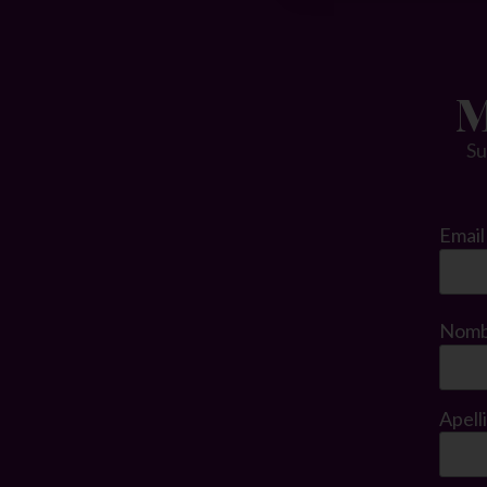
M
Su
Emai
Nom
Apell