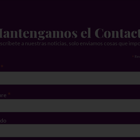
antengamos el Contac
scríbete a nuestras noticias, solo enviamos cosas que imp
*
Re
*
l
*
bre
ido