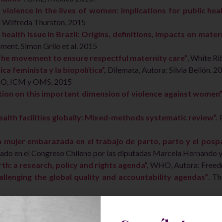
violence in the lives of women: implications for public heal
 Wilfreda Thurston, 2015
 health issue in Brazil: Origins, definitions, impacts on mate
ent. Simon Grilo et al. 2015
 The movement to ensure respectful maternity care”
, White Ri
ca feminista y la biopolítica”
,
Dilemata, Autora: Silvia Bellón. 2
IGO, ICM y OMS. 2015
tion on this important dimension of violence against women
alth facilities globally: Mixed-methods systematic review”.
P
a mujer embarazada en el trabajo de parto, parto y el posp
ado en el Congreso Chileno por las diputadas Marcela Hernando y 
th: a research, policy and rights agenda”,
WHO, Autora: Freedm
llenging the global quality and accountability agendas”
. T
use and sexism within Spanish obstetric assistance. A new 