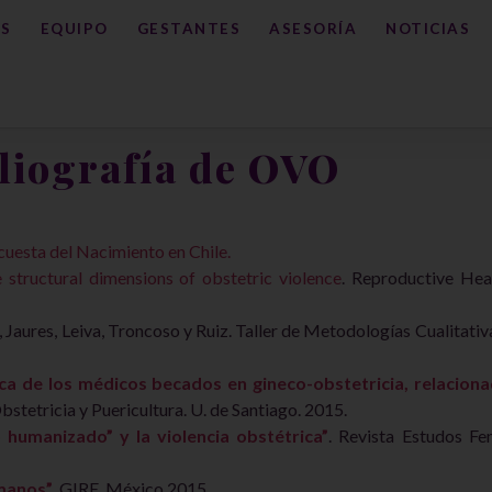
S
EQUIPO
GESTANTES
ASESORÍA
NOTICIAS
liografía de OVO
uesta del Nacimiento en Chile.
structural dimensions of obstetric violence
. Reproductive Hea
, Jaures, Leiva, Troncoso y Ruiz. Taller de Metodologías Cualitati
a de los médicos becados en gineco-obstetricia, relaciona
bstetricia y Puericultura. U. de Santiago. 2015.
 humanizado” y la violencia obstétrica”
. Revista Estudos Fe
umanos”
. GIRE, México 2015.