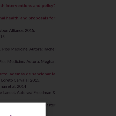
th interventions and policy”.
rnal health, and proposals for
bbon Alliance. 2015.
015
”
. Plos Medicine. Autora: Rachel
los Medicine. Autora: Meghan
arto, además de sancionar la
Loreto Carvajal. 2015.
an et al. 2014
he Lancet. Autoras: Freedman &
name for old issues?”
, Master