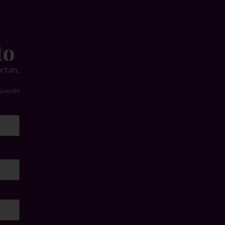
to
ortan.
querido