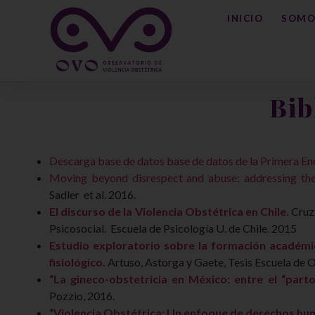
INICIO
SOMO
Bib
Descarga base de datos base de datos de la Primera Enc
Moving beyond disrespect and abuse: addressing the 
Sadler et al. 2016.
El discurso de la Violencia Obstétrica en Chile.
Cruz
Psicosocial. Escuela de Psicología U. de Chile. 2015
Estudio exploratorio sobre la formación académic
fisiológico.
Artuso, Astorga y Gaete, Tesis Escuela de O
“La gineco-obstetricia en México: entre el “parto
Pozzio, 2016.
“Violencia Obstétrica: Un enfoque de derechos h