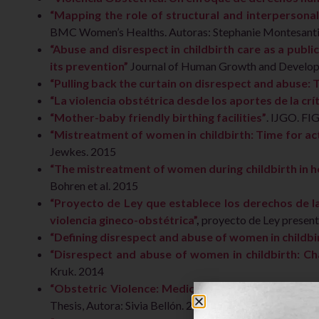
“Mapping the role of structural and interpersonal 
BMC Women’s Healths. Autoras: Stephanie Montesanti
“Abuse and disrespect in childbirth care as a public
its prevention”
Journal of Human Growth and Developm
“Pulling back the curtain on disrespect and abuse:
“La violencia obstétrica desde los aportes de la críti
“Mother-baby friendly birthing facilities”
. IJGO. F
“Mistreatment of women in childbirth: Time for ac
Jewkes. 2015
“The mistreatment of women during childbirth in he
Bohren et al. 2015
“Proyecto de Ley que establece los derechos de l
violencia gineco-obstétrica”
,
proyecto de Ley present
“Defining disrespect and abuse of women in childbir
“Disrespect and abuse of women in childbirth: Cha
Kruk. 2014
“Obstetric Violence: Medicalization, authority ab
Thesis, Autora: Sivia Bellón. 2014