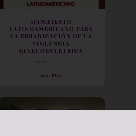
MANIFIESTO
LATINOAMERICANO PARA
LA ERRADICACIÓN DE LA
VIOLENCIA
GINECOBSTÉTRICA
mayo 17, 2026
Leer Más