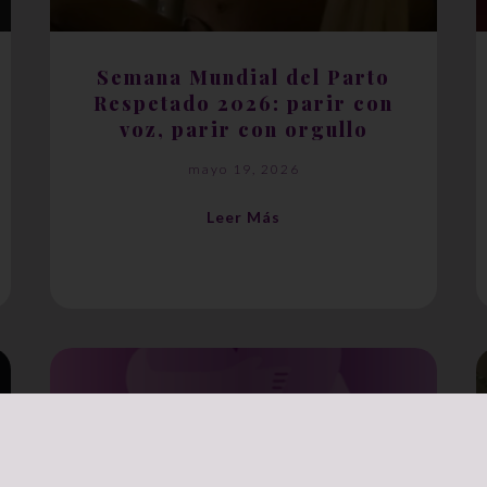
Semana Mundial del Parto
Respetado 2026: parir con
voz, parir con orgullo
mayo 19, 2026
Leer Más