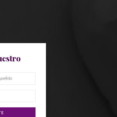
uestro
TE