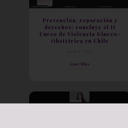
Prevención, reparación y
derechos: concluye el II
Curso de Violencia Gineco-
Obstétrica en Chile
junio 7, 2026
Leer Más