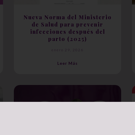
Nueva Norma del Ministerio
de Salud para prevenir
infecciones después del
parto (2025)
enero 29, 2026
Leer Más