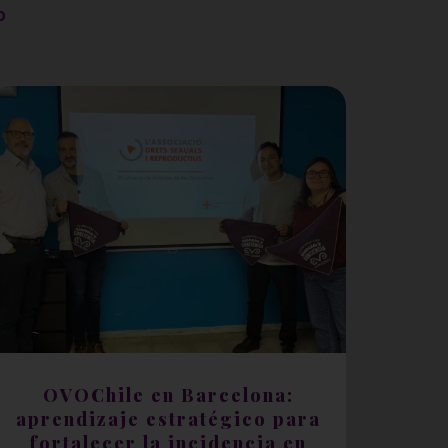
o
OVOChile en Barcelona:
aprendizaje estratégico para
fortalecer la incidencia en