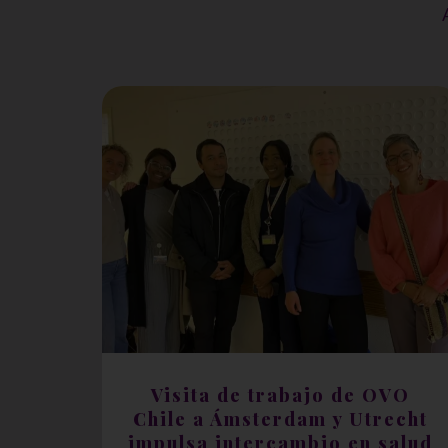
Visita de trabajo de OVO
Chile a Ámsterdam y Utrecht
impulsa intercambio en salud