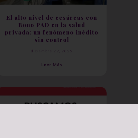
El alto nivel de cesáreas con
Bono PAD en la salud
privada: un fenómeno inédito
sin control
diciembre 29, 2025
Leer Más