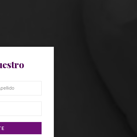
uestro
TE