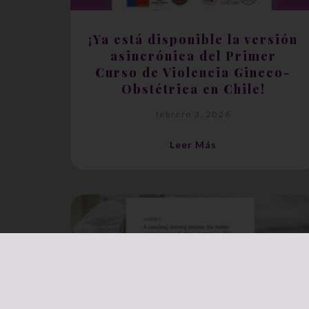
¡Ya está disponible la versión
asincrónica del Primer
Curso de Violencia Gineco-
Obstétrica en Chile!
febrero 3, 2026
Leer Más