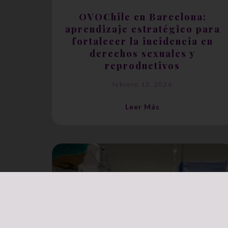
OVOChile en Barcelona:
aprendizaje estratégico para
fortalecer la incidencia en
derechos sexuales y
reproductivos
febrero 12, 2026
Leer Más