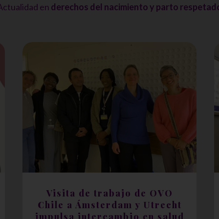
Actualidad en
derechos del nacimiento y parto respetad
Visita de trabajo de OVO
Chile a Ámsterdam y Utrecht
impulsa intercambio en salud