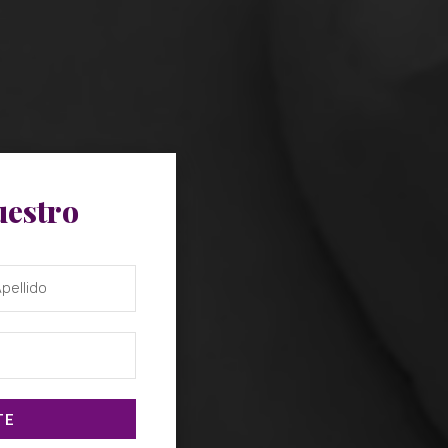
uestro
TE