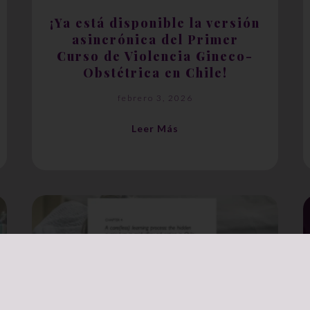
¡Ya está disponible la versión
asincrónica del Primer
Curso de Violencia Gineco-
Obstétrica en Chile!
febrero 3, 2026
Leer Más