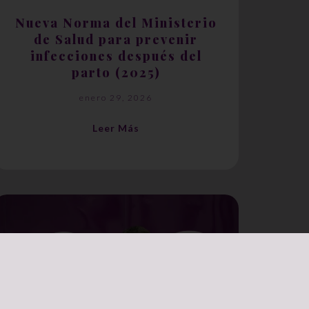
Nueva Norma del Ministerio
de Salud para prevenir
infecciones después del
parto (2025)
enero 29, 2026
Leer Más