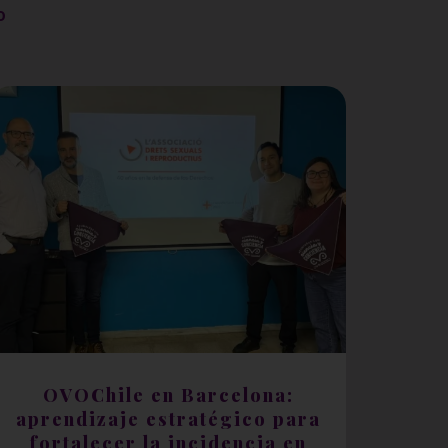
o
OVOChile en Barcelona:
aprendizaje estratégico para
fortalecer la incidencia en