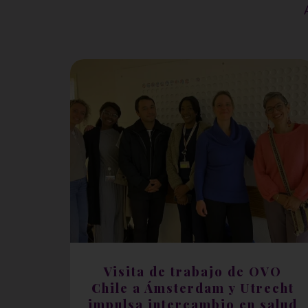
Visita de trabajo de OVO
Chile a Ámsterdam y Utrecht
impulsa intercambio en salud