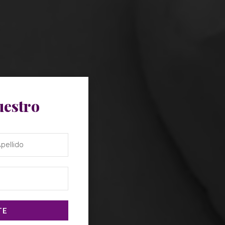
uestro
TE