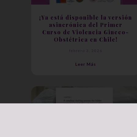
¡Ya está disponible la versión
asincrónica del Primer
Curso de Violencia Gineco-
Obstétrica en Chile!
febrero 3, 2026
Leer Más