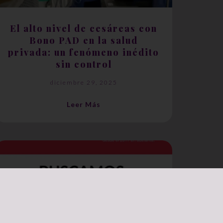
El alto nivel de cesáreas con
Bono PAD en la salud
privada: un fenómeno inédito
sin control
diciembre 29, 2025
Leer Más