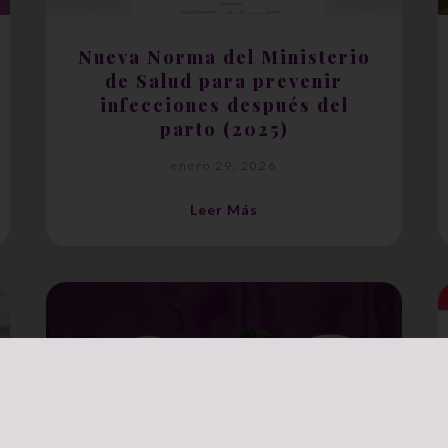
Nueva Norma del Ministerio
de Salud para prevenir
infecciones después del
parto (2025)
enero 29, 2026
Leer Más