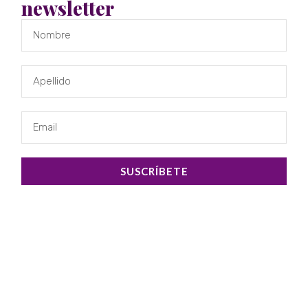
Praesent mollis at lectus a molestie.
newsletter
Suspendisse vulputate placerat ligula,
non semper purus. Duis feugiat urna
ac pretium malesuada.
COMPARTE
ESTE
ARTÍCULO
SUSCRÍBETE