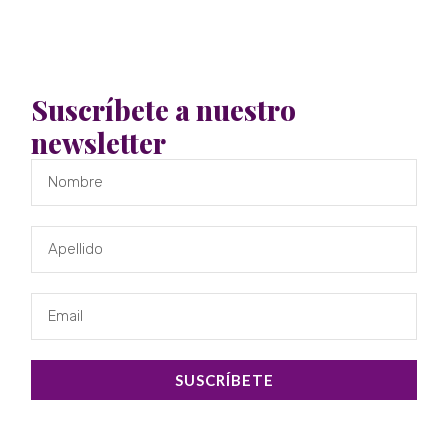
obstétrica
DOM 07 SEPTIEMBRE, 2025
–
NOTICIAS
Suscríbete a nuestro
newsletter
En Chile, la violencia obstétrica es una
realidad reconocida en la Ley Integral
contra las Violencias hacia las
Mujeres, pero que hasta ahora no
cuenta con vías claras de reparación.
Frente a esta situación, la Fundación
Observatorio de Violencia Obstétrica
(OVO Chile) presentó el programa
piloto
Reparación y Justicia (Escuchar ·
Acompañar · Transformar)
, un espacio
SUSCRÍBETE
gratuito y con cupos limitados que
busca acompañar y brindar