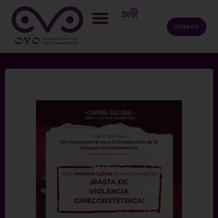
0
$
0
CURSOS