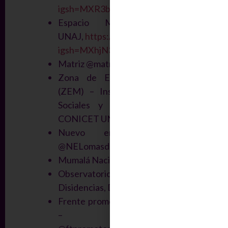
igsh=MXR3bWtidnl1c25kZA==
Espacio Mónica Guernica-
UNAJ,
https://www.instagram.com/espaci
igsh=MXhjN3l6bzZmM211Zw==
Matriz @matrizpinamar
Zona de Etnografía Marginal
(ZEM) – Instituto de Estudios
Sociales y Humanos (IESyH)-
CONICET UNAM.
Nuevo encuentro Lomas
@NELomasdezamora
Mumalá Nacional
Observatorio «Mujeres,
Disidencias, Derechos»
Frente promotoras Matria Lanus
– Lomas,