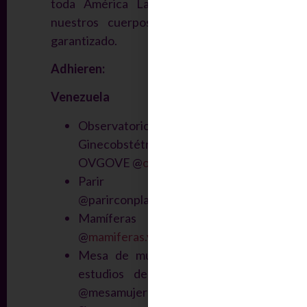
toda América Latina, decidir sobre
nuestros cuerpos sea un derecho
garantizado.
Adhieren
:
Venezuela
Observatorio de Violencia
Ginecobstétrica de Venezuela
OVGOVE @
observatoriovgo.ve
Parir con Placer
@parirconplacer.ve
Mamíferas de Venezuela
@
mamiferas.v
e
Mesa de mujeres, diversidad y
estudios de la vida cotidiana
@mesamujeresyevc