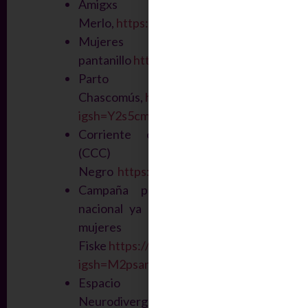
Amigxs de
Merlo,
https://www.instagram.com/amigx
Mujeres del
pantanillo
https://www.instagram.com/muje
Parto Respetado
Chascomús,
https://www.instagram.com/
igsh=Y2s5cmV6YzV0dGho
Corriente clasista combativa
(CCC) Rio
Negro
https://www.facebook.com/ccc.ri
Campaña por la emergencia
nacional ya en violencia contra
mujeres y diversidades
Fiske
https://www.instagram.com/emergen
igsh=M2psanE3MThja2xk
Espacio
Neurodivergente
https://www.instagram.