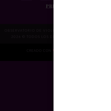
PRENSA
OBSERVATORIO DE VIOLENCIA OBSTÉTRICA 2014 –
2026 © TODOS LOS DERECHOS RESERVADOS.
CREADO CON
POR
SELVÁTICA