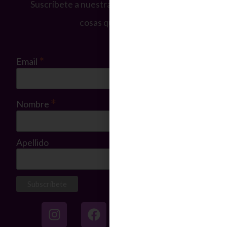
Suscríbete a nuestras noticias, solo enviamos
cosas que importan.
*
Requerido
*
Email
*
Nombre
Apellido