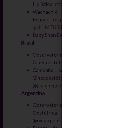
Holístico
https://www.instagram.com/mad
Wachachik Partería
Ecuador.
https://www.instagram.com/sora
igsh=MTU5dmVtbzhmMmg3Ng==
Baby Shen Ecuador – @babyshen
Brasil
Observatorio de Violencia
Ginecobstétrica do Brasil
Campaña contra la Violencia
Ginecobstétrica – Brasil
(@
campvgo.br
)
Argentina
Observatorio de Violencia
Obstétrica Argentina
@ovoargentina_