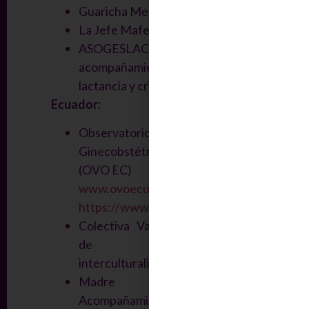
Guaricha Mestiza
La Jefe Mafe
ASOGESLAC – Asociación para el
acompañamiento de la gestación,
lactancia y crianza.
Ecuador:
Observatorio de Violencia
Ginecobstétrica del Ecuador
(OVO EC)
www.ovoecuador.org
https://www.instagram.com/ovoecuador
Colectiva Valdivias – Derechos
de género e
interculturalidad
https://www.facebook.co
Madre Ancestra –
Acompañamiento Maternal