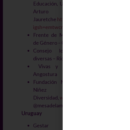
Educación, Universidad Nacional
Arturo
Jauretche
https://www.instagram.com/peg
igsh=emtwcmJzaWhiM2Jw
Frente de Mujeres de Igualdad
de Género – Cámpora – San Luis
Consejo local de mujeres
diversas – Río Negro
Vivas y Furiosas, Villa La
Angostura
Fundación Mesa de la Mujer,
Niñez y
Diversidad,
www.mesadelamujer.org
,
@mesadelamujer
Uruguay
Gestar