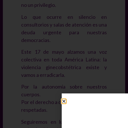
no un privilegio.
Lo que ocurre en silencio en
consultorios y salas de atención es una
deuda urgente para nuestras
democracias.
Este 17 de mayo alzamos una voz
colectiva en toda América Latina: la
violencia ginecobstétrica existe y
vamos a erradicarla.
Por la autonomía sobre nuestros
cuerpos.
Por el derecho a decidir, a saber y a ser
respetadas.
Seguiremos en lucha hasta que en