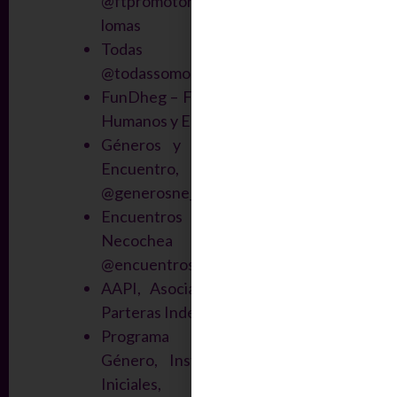
@ftpromotorasmatrialanus-
lomas
Todas somos una,
@todassomos1lanus
FunDheg – Fundación Derechos
Humanos y Equidad de Género
Géneros y Disidencias Nuevo
Encuentro,
@generosne_nacional
Encuentros del Buen Nacer
Necochea – Quequén
@encuentrosdelbuennacer
AAPI, Asociación Argentina de
Parteras Independientes.
Programa de Estudios de
Género, Instituto de Estudios
Iniciales, Humanidades y