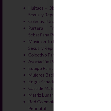
Huitaca – Observatorio de Salud
Sexual y Reproductiva
Colectiva Unas Tales Feministas.
Partera Tradicional Emberá
Sebastiana Pepe Bateza
Movimiento Nacional por la Salud
Sexual y Reproductiva.
Colectivo Parteras de Aburrá.
Asociación Parir.
Equipo Parir.
Mujeres Bachué.
Enguarichadas.
Casa de Matrioskas.
Matriz Lunar
Red Colombiana de Salud Mental
Perinatal