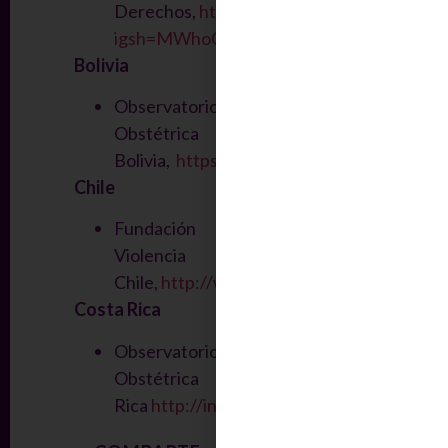
Derechos,
https://www.instagram.com/ge
igsh=MWhoOG5qN2Zrd2dhNw==
Bolivia
Observatorio de Violencia
Obstétrica
Bolivia,
https://www.instagram.com/ovo.bo
Chile
Fundación Observatorio de
Violencia Obstétrica
Chile,
http://www.instagram.com/fundacio
Costa Rica
Observatorio de Violencia
Obstétrica en Costa
Rica
http://instagram.com/ovocostarica