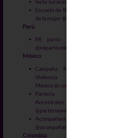
Siete sororas @sietesororas
Escuela de Bienestar Integrativo
de la mujer @ebimsanamujer
Perú
Mi parto Mi decisión Perú
@miparto.midecision.peru
México
Campaña Nacional contra la
Violencia Ginecobstétrica
México @
campvgo.mx
Partería y Medicinas
Ancestrales
@parteriaymedicinasancestrales
Acompañantas Fronterizas
@acompañantasfronterizas
Colombia: