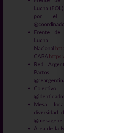
Frente de Organizaciones en
Lucha (FOL) en la Coordinadora
por el Cambio Social.
@coordinadora_cambio_social
Frente de Organizaciones en
Lucha (FOL).
Nacional
https://www.facebook.com/sh
CABA
https://www.facebook.com/share/
Red Argentina de Casas de
Partos
@reargentinacasasdepartos
Colectivo Identidad Marrón
@identidadmarron
Mesa local de género y
diversidad de Florencio Varela
@mesagenerofv
Área de la Mujer-Depo Ciencias